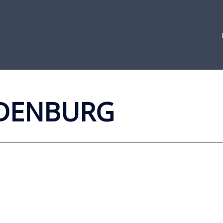
DENBURG​