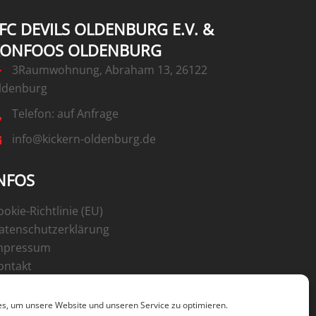
FC DEVILS OLDENBURG E.V. &
KONFOOS OLDENBURG
3Raumwohnung, Abraham 13, 26122
ldenburg
Telefon: auf Anfrage
info@kickern-oldenburg.de
NFOS
ookie-Richtlinie (EU)
atenschutzerklärung
mpressum
ontakt
s, um unsere Website und unseren Service zu optimieren.