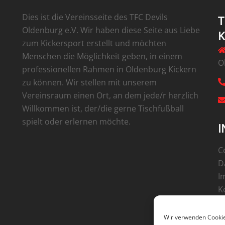
Dies ist die Vereinsseite des TFC Devils
T
Oldenburg e.V. Wir haben diese Seite aus Liebe
zum Kickersport erstellt und möchten
Menschen die Möglichkeit geben, in einem
O
professionellen Rahmen in Oldenburg Kickern
zu können. Wir stellen mit unserem
Vereinsraum einen Ort, an dem jede/r herzlich
Willkommen ist, der/die gerne Tischfußball
spielt oder erlernen möchte.
I
C
D
I
K
Wir verwenden Cookie