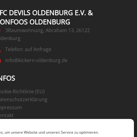
FC DEVILS OLDENBURG E.V. &
KONFOOS OLDENBURG
3Raumwohnung, Abraham 13, 26122
ldenburg
Telefon: auf Anfrage
info@kickern-oldenburg.de
NFOS
ookie-Richtlinie (EU)
atenschutzerklärung
mpressum
ontakt
s, um unsere Website und unseren Service zu optimieren.