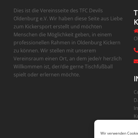
Dies ist die Vereinsseite des TFC Devils
T
Oldenburg e.V. Wir haben diese Seite aus Liebe
zum Kickersport erstellt und möchten
Menschen die Möglichkeit geben, in einem
O
professionellen Rahmen in Oldenburg Kickern
zu können. Wir stellen mit unserem
Vereinsraum einen Ort, an dem jede/r herzlich
Willkommen ist, der/die gerne Tischfußball
spielt oder erlernen möchte.
I
C
D
I
K
Wir verwenden Cookie