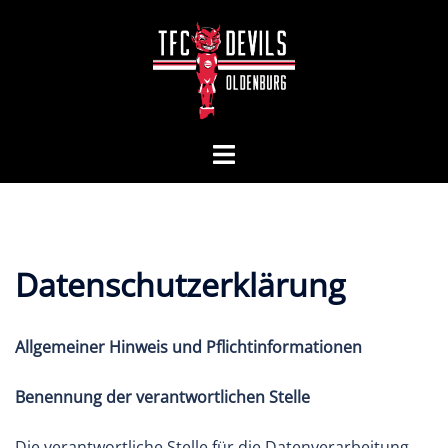
Zum
Inhalt
springen
Menü
umschalten
Datenschutzerklärung
Allgemeiner Hinweis und Pflichtinformationen
Benennung der verantwortlichen Stelle
Die verantwortliche Stelle für die Datenverarbeitung