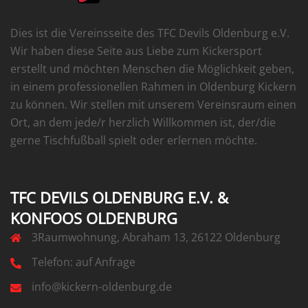
Dies ist die Vereinsseite des TFC Devils Oldenburg e.V.
Wir haben diese Seite aus Liebe zum Kickersport
erstellt und möchten Menschen die Möglichkeit geben,
in einem professionellen Rahmen in Oldenburg Kickern
zu können. Wir stellen mit unserem Vereinsraum einen
Ort, an dem jede/r herzlich Willkommen ist, der/die
gerne Tischfußball spielt oder erlernen möchte.
TFC DEVILS OLDENBURG E.V. &
KONFOOS OLDENBURG
3Raumwohnung, Abraham 13, 26122 Oldenburg
Telefon: auf Anfrage
info@kickern-oldenburg.de