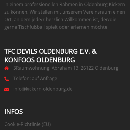
in einem professionellen Rahmen in Oldenburg Kickern
zu können. Wir stellen mit unserem Vereinsraum einen
Ort, an dem jede/r herzlich Willkommen ist, der/die
gerne Tischfußball spielt oder erlernen möchte.
TFC DEVILS OLDENBURG E.V. &
KONFOOS OLDENBURG
3Raumwohnung, Abraham 13, 26122 Oldenburg
Telefon: auf Anfrage
info@kickern-oldenburg.de
INFOS
Cookie-Richtlinie (EU)