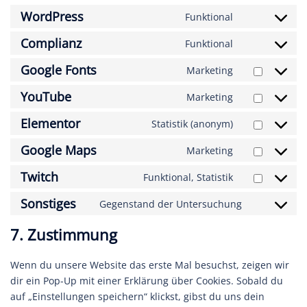
WordPress
Funktional
Consent
to
Complianz
Funktional
Consent
service
to
Google Fonts
wordpress
Marketing
Consent
service
to
YouTube
complianz
Marketing
Consent
service
to
Elementor
google-
Statistik (anonym)
Consent
service
fonts
to
Google Maps
youtube
Marketing
Consent
service
to
Twitch
elementor
Funktional, Statistik
Consent
service
to
Sonstiges
google-
Gegenstand der Untersuchung
Consent
service
maps
to
twitch
7. Zustimmung
service
sonstiges
Wenn du unsere Website das erste Mal besuchst, zeigen wir
dir ein Pop-Up mit einer Erklärung über Cookies. Sobald du
auf „Einstellungen speichern“ klickst, gibst du uns dein